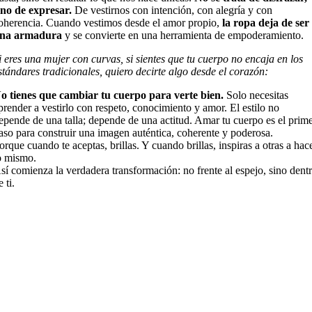
ino de expresar.
De vestirnos con intención, con alegría y con
oherencia. Cuando vestimos desde el amor propio,
la ropa deja de ser
na armadura
y se convierte en una herramienta de empoderamiento.
i eres una mujer con curvas, si sientes que tu cuerpo no encaja en los
stándares tradicionales, quiero decirte algo desde el corazón:
o tienes que cambiar tu cuerpo para verte bien.
Solo necesitas
prender a vestirlo con respeto, conocimiento y amor. El estilo no
epende de una talla; depende de una actitud. Amar tu cuerpo es el prim
aso para construir una imagen auténtica, coherente y poderosa.
orque cuando te aceptas, brillas. Y cuando brillas, inspiras a otras a hac
o mismo.
sí comienza la verdadera transformación: no frente al espejo, sino dent
e ti.