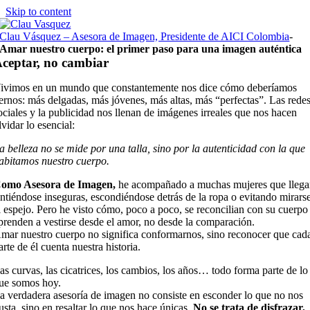
Skip to content
Clau Vásquez – Asesora de Imagen, Presidente de AICI Colombia
-
Amar nuestro cuerpo: el primer paso para una imagen auténtica
ceptar, no cambiar
ivimos en un mundo que constantemente nos dice cómo deberíamos
ernos: más delgadas, más jóvenes, más altas, más “perfectas”. Las rede
ociales y la publicidad nos llenan de imágenes irreales que nos hacen
lvidar lo esencial:
a belleza no se mide por una talla, sino por la autenticidad con la que
abitamos nuestro cuerpo.
omo Asesora de Imagen,
he acompañado a muchas mujeres que lleg
intiéndose inseguras, escondiéndose detrás de la ropa o evitando mirars
l espejo. Pero he visto cómo, poco a poco, se reconcilian con su cuerpo
prenden a vestirse desde el amor, no desde la comparación.
mar nuestro cuerpo no significa conformarnos, sino reconocer que cad
arte de él cuenta nuestra historia.
as curvas, las cicatrices, los cambios, los años… todo forma parte de lo
ue somos hoy.
a verdadera asesoría de imagen no consiste en esconder lo que no nos
usta, sino en resaltar lo que nos hace únicas.
No se trata de disfrazar,